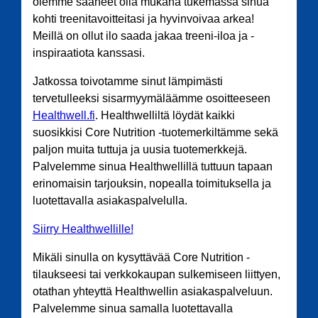
olemme saaneet olla mukana tukemassa sinua
kohti treenitavoitteitasi ja hyvinvoivaa arkea!
Meillä on ollut ilo saada jakaa treeni-iloa ja -
inspiraatiota kanssasi.
Jatkossa toivotamme sinut lämpimästi
tervetulleeksi sisarmyymäläämme osoitteeseen
Healthwell.fi
. Healthwelliltä löydät kaikki
suosikkisi Core Nutrition -tuotemerkiltämme sekä
paljon muita tuttuja ja uusia tuotemerkkejä.
Palvelemme sinua Healthwellillä tuttuun tapaan
erinomaisin tarjouksin, nopealla toimituksella ja
luotettavalla asiakaspalvelulla.
Siirry Healthwellille!
Mikäli sinulla on kysyttävää Core Nutrition -
tilaukseesi tai verkkokaupan sulkemiseen liittyen,
otathan yhteyttä Healthwellin asiakaspalveluun.
Palvelemme sinua samalla luotettavalla