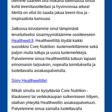
olemme saaneet olla mukana tukemassa sinua
kohti treenitavoitteitasi ja hyvinvoivaa arkea!
Meillä on ollut ilo saada jakaa treeni-iloa ja -
inspiraatiota kanssasi.
Jatkossa toivotamme sinut lämpimästi
tervetulleeksi sisarmyymäläämme osoitteeseen
Healthwell.fi
. Healthwelliltä löydät kaikki
suosikkisi Core Nutrition -tuotemerkiltämme sekä
paljon muita tuttuja ja uusia tuotemerkkejä.
Palvelemme sinua Healthwellillä tuttuun tapaan
erinomaisin tarjouksin, nopealla toimituksella ja
luotettavalla asiakaspalvelulla.
Siirry Healthwellille!
Mikäli sinulla on kysyttävää Core Nutrition -
tilaukseesi tai verkkokaupan sulkemiseen liittyen,
otathan yhteyttä Healthwellin asiakaspalveluun.
Palvelemme sinua samalla luotettavalla