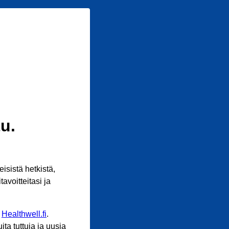
u.
sistä hetkistä,
avoitteitasi ja
n
Healthwell.fi
.
ta tuttuja ja uusia