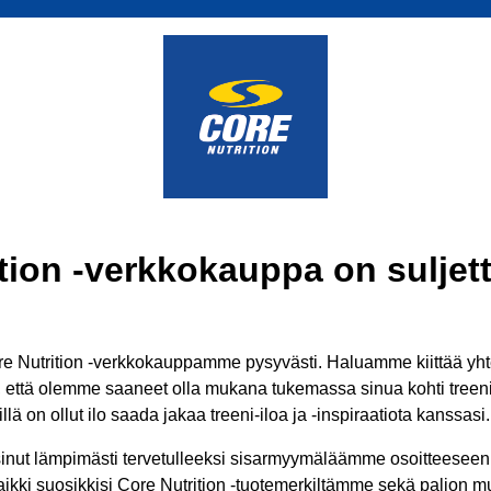
tion -verkkokauppa on suljett
 Nutrition -verkkokauppamme pysyvästi. Haluamme kiittää yhtei
ä, että olemme saaneet olla mukana tukemassa sinua kohti treenit
lä on ollut ilo saada jakaa treeni-iloa ja -inspiraatiota kanssasi.
inut lämpimästi tervetulleeksi sisarmyymäläämme osoitteesee
aikki suosikkisi Core Nutrition -tuotemerkiltämme sekä paljon mui