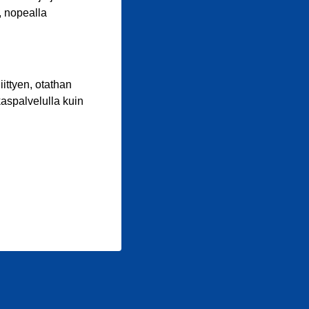
, nopealla
iittyen, otathan
aspalvelulla kuin