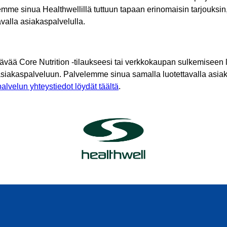
mme sinua Healthwellillä tuttuun tapaan erinomaisin tarjouksin
tavalla asiakaspalvelulla.
tävää Core Nutrition -tilaukseesi tai verkkokaupan sulkemiseen l
asiakaspalveluun. Palvelemme sinua samalla luotettavalla asiak
alvelun yhteystiedot löydät täältä
.