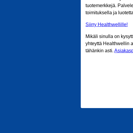
tuotemerkkejä. Palvele
toimituksella ja luotet
Siirry Healthwellille!
Mikäli sinulla on kysyt
yhteyttä Healthwellin 
tähänkin asti.
Asiakasp