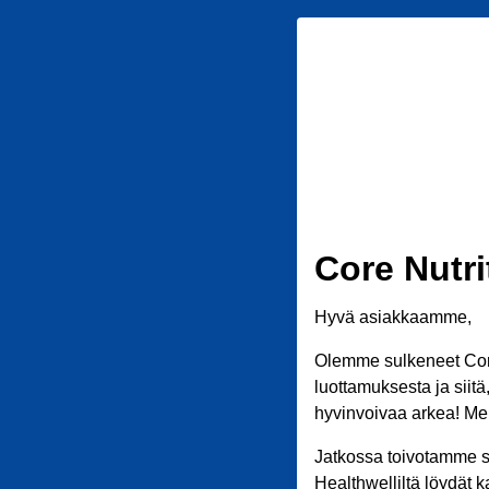
Core Nutri
Hyvä asiakkaamme,
Olemme sulkeneet Core
luottamuksesta ja siit
hyvinvoivaa arkea! Meil
Jatkossa toivotamme s
Healthwelliltä löydät k