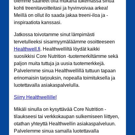
olemme saaneet olla mukana tukemassa sinua
kohti treenitavoitteitasi ja hyvinvoivaa arkea!
Meillä on ollut ilo saada jakaa treeni-iloa ja -
inspiraatiota kanssasi.
Jatkossa toivotamme sinut lämpimästi
tervetulleeksi sisarmyymäläämme osoitteeseen
Healthwell.fi
. Healthwelliltä löydät kaikki
suosikkisi Core Nutrition -tuotemerkiltämme sekä
paljon muita tuttuja ja uusia tuotemerkkejä.
Palvelemme sinua Healthwellillä tuttuun tapaan
erinomaisin tarjouksin, nopealla toimituksella ja
luotettavalla asiakaspalvelulla.
Siirry Healthwellille!
Mikäli sinulla on kysyttävää Core Nutrition -
tilaukseesi tai verkkokaupan sulkemiseen liittyen,
otathan yhteyttä Healthwellin asiakaspalveluun.
Palvelemme sinua samalla luotettavalla