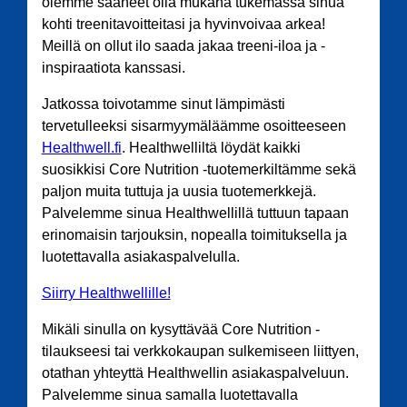
olemme saaneet olla mukana tukemassa sinua
kohti treenitavoitteitasi ja hyvinvoivaa arkea!
Meillä on ollut ilo saada jakaa treeni-iloa ja -
inspiraatiota kanssasi.
Jatkossa toivotamme sinut lämpimästi
tervetulleeksi sisarmyymäläämme osoitteeseen
Healthwell.fi
. Healthwelliltä löydät kaikki
suosikkisi Core Nutrition -tuotemerkiltämme sekä
paljon muita tuttuja ja uusia tuotemerkkejä.
Palvelemme sinua Healthwellillä tuttuun tapaan
erinomaisin tarjouksin, nopealla toimituksella ja
luotettavalla asiakaspalvelulla.
Siirry Healthwellille!
Mikäli sinulla on kysyttävää Core Nutrition -
tilaukseesi tai verkkokaupan sulkemiseen liittyen,
otathan yhteyttä Healthwellin asiakaspalveluun.
Palvelemme sinua samalla luotettavalla