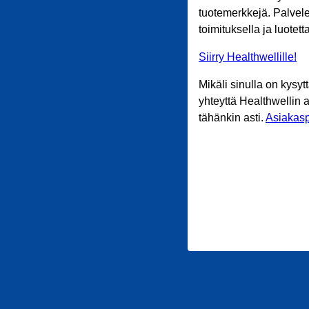
tuotemerkkejä. Palvele
toimituksella ja luotet
Siirry Healthwellille!
Mikäli sinulla on kysyt
yhteyttä Healthwellin 
tähänkin asti.
Asiakasp