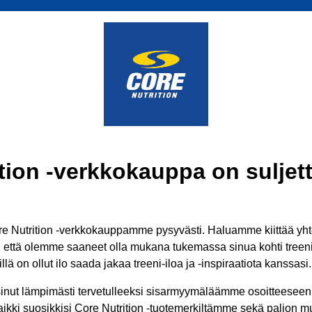
tion -verkkokauppa on suljett
 Nutrition -verkkokauppamme pysyvästi. Haluamme kiittää yhtei
ä, että olemme saaneet olla mukana tukemassa sinua kohti treenit
lä on ollut ilo saada jakaa treeni-iloa ja -inspiraatiota kanssasi.
inut lämpimästi tervetulleeksi sisarmyymäläämme osoitteesee
aikki suosikkisi Core Nutrition -tuotemerkiltämme sekä paljon mui