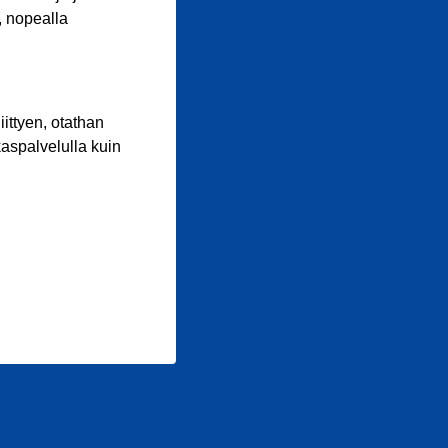
, nopealla
iittyen, otathan
aspalvelulla kuin