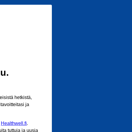
u.
sistä hetkistä,
avoitteitasi ja
n
Healthwell.fi
.
ta tuttuja ja uusia