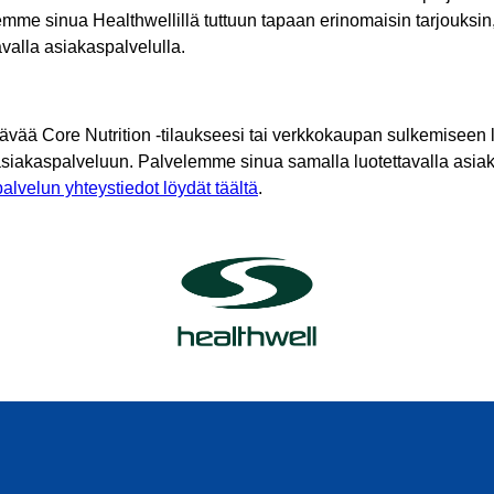
mme sinua Healthwellillä tuttuun tapaan erinomaisin tarjouksin
tavalla asiakaspalvelulla.
tävää Core Nutrition -tilaukseesi tai verkkokaupan sulkemiseen l
asiakaspalveluun. Palvelemme sinua samalla luotettavalla asiak
alvelun yhteystiedot löydät täältä
.