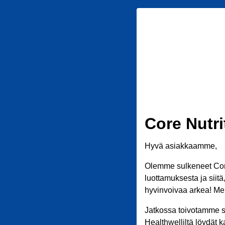
Core Nutri
Hyvä asiakkaamme,
Olemme sulkeneet Core
luottamuksesta ja siit
hyvinvoivaa arkea! Meil
Jatkossa toivotamme s
Healthwelliltä löydät k