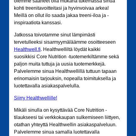
olemme saaneet olla mukana tukemassa sinua
kohti treenitavoitteitasi ja hyvinvoivaa arkea!
Meillä on ollut ilo saada jakaa treeni-iloa ja -
inspiraatiota kanssasi.
Jatkossa toivotamme sinut lämpimästi
tervetulleeksi sisarmyymäläämme osoitteeseen
Healthwell.fi
. Healthwelliltä löydät kaikki
suosikkisi Core Nutrition -tuotemerkiltämme sekä
paljon muita tuttuja ja uusia tuotemerkkejä.
Palvelemme sinua Healthwellillä tuttuun tapaan
erinomaisin tarjouksin, nopealla toimituksella ja
luotettavalla asiakaspalvelulla.
Siirry Healthwellille!
Mikäli sinulla on kysyttävää Core Nutrition -
tilaukseesi tai verkkokaupan sulkemiseen liittyen,
otathan yhteyttä Healthwellin asiakaspalveluun.
Palvelemme sinua samalla luotettavalla