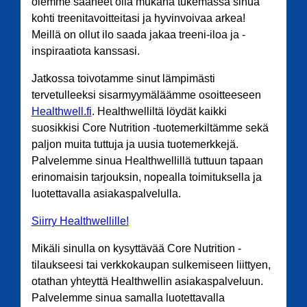
olemme saaneet olla mukana tukemassa sinua
kohti treenitavoitteitasi ja hyvinvoivaa arkea!
Meillä on ollut ilo saada jakaa treeni-iloa ja -
inspiraatiota kanssasi.
Jatkossa toivotamme sinut lämpimästi
tervetulleeksi sisarmyymäläämme osoitteeseen
Healthwell.fi
. Healthwelliltä löydät kaikki
suosikkisi Core Nutrition -tuotemerkiltämme sekä
paljon muita tuttuja ja uusia tuotemerkkejä.
Palvelemme sinua Healthwellillä tuttuun tapaan
erinomaisin tarjouksin, nopealla toimituksella ja
luotettavalla asiakaspalvelulla.
Siirry Healthwellille!
Mikäli sinulla on kysyttävää Core Nutrition -
tilaukseesi tai verkkokaupan sulkemiseen liittyen,
otathan yhteyttä Healthwellin asiakaspalveluun.
Palvelemme sinua samalla luotettavalla