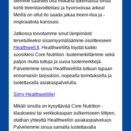
olemme saaneet olla mukana tukemassa sinua
kohti treenitavoitteitasi ja hyvinvoivaa arkea!
Meillä on ollut ilo saada jakaa treeni-iloa ja -
inspiraatiota kanssasi.
Jatkossa toivotamme sinut lämpimästi
tervetulleeksi sisarmyymäläämme osoitteeseen
Healthwell.fi
. Healthwelliltä löydät kaikki
suosikkisi Core Nutrition -tuotemerkiltämme sekä
paljon muita tuttuja ja uusia tuotemerkkejä.
Palvelemme sinua Healthwellillä tuttuun tapaan
erinomaisin tarjouksin, nopealla toimituksella ja
luotettavalla asiakaspalvelulla.
Siirry Healthwellille!
Mikäli sinulla on kysyttävää Core Nutrition -
tilaukseesi tai verkkokaupan sulkemiseen liittyen,
otathan yhteyttä Healthwellin asiakaspalveluun.
Palvelemme sinua samalla luotettavalla