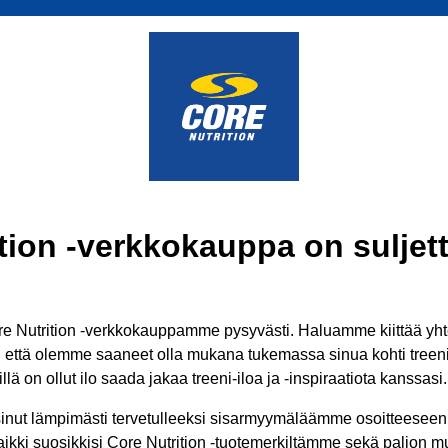
tion -verkkokauppa on suljett
 Nutrition -verkkokauppamme pysyvästi. Haluamme kiittää yhtei
ä, että olemme saaneet olla mukana tukemassa sinua kohti treenit
lä on ollut ilo saada jakaa treeni-iloa ja -inspiraatiota kanssasi.
inut lämpimästi tervetulleeksi sisarmyymäläämme osoitteesee
aikki suosikkisi Core Nutrition -tuotemerkiltämme sekä paljon mui