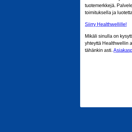
tuotemerkkejä. Palvele
toimituksella ja luotet
Siirry Healthwellille!
Mikäli sinulla on kysyt
yhteyttä Healthwellin 
tähänkin asti.
Asiakasp