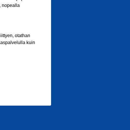
, nopealla
iittyen, otathan
aspalvelulla kuin