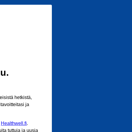
u.
sistä hetkistä,
avoitteitasi ja
n
Healthwell.fi
.
ta tuttuja ja uusia