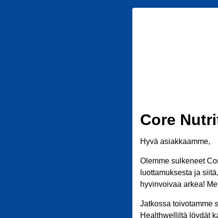
Core Nutri
Hyvä asiakkaamme,
Olemme sulkeneet Core
luottamuksesta ja siit
hyvinvoivaa arkea! Meil
Jatkossa toivotamme s
Healthwelliltä löydät k