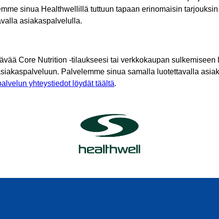
mme sinua Healthwellillä tuttuun tapaan erinomaisin tarjouksin
tavalla asiakaspalvelulla.
tävää Core Nutrition -tilaukseesi tai verkkokaupan sulkemiseen l
asiakaspalveluun. Palvelemme sinua samalla luotettavalla asiak
alvelun yhteystiedot löydät täältä
.