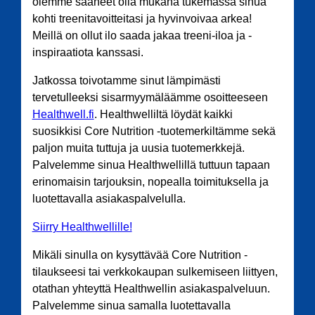
olemme saaneet olla mukana tukemassa sinua
kohti treenitavoitteitasi ja hyvinvoivaa arkea!
Meillä on ollut ilo saada jakaa treeni-iloa ja -
inspiraatiota kanssasi.
Jatkossa toivotamme sinut lämpimästi
tervetulleeksi sisarmyymäläämme osoitteeseen
Healthwell.fi
. Healthwelliltä löydät kaikki
suosikkisi Core Nutrition -tuotemerkiltämme sekä
paljon muita tuttuja ja uusia tuotemerkkejä.
Palvelemme sinua Healthwellillä tuttuun tapaan
erinomaisin tarjouksin, nopealla toimituksella ja
luotettavalla asiakaspalvelulla.
Siirry Healthwellille!
Mikäli sinulla on kysyttävää Core Nutrition -
tilaukseesi tai verkkokaupan sulkemiseen liittyen,
otathan yhteyttä Healthwellin asiakaspalveluun.
Palvelemme sinua samalla luotettavalla