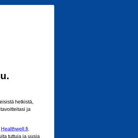
u.
sistä hetkistä,
avoitteitasi ja
n
Healthwell.fi
.
ta tuttuja ja uusia