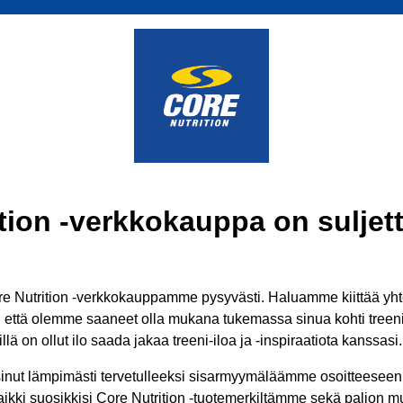
tion -verkkokauppa on suljett
 Nutrition -verkkokauppamme pysyvästi. Haluamme kiittää yhtei
ä, että olemme saaneet olla mukana tukemassa sinua kohti treenit
lä on ollut ilo saada jakaa treeni-iloa ja -inspiraatiota kanssasi.
inut lämpimästi tervetulleeksi sisarmyymäläämme osoitteesee
aikki suosikkisi Core Nutrition -tuotemerkiltämme sekä paljon mui