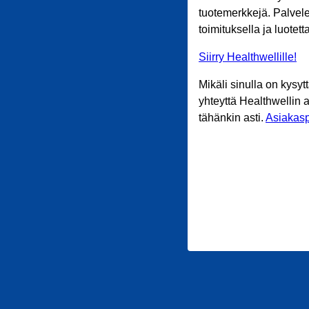
tuotemerkkejä. Palvele
toimituksella ja luotet
Siirry Healthwellille!
Mikäli sinulla on kysyt
yhteyttä Healthwellin 
tähänkin asti.
Asiakasp