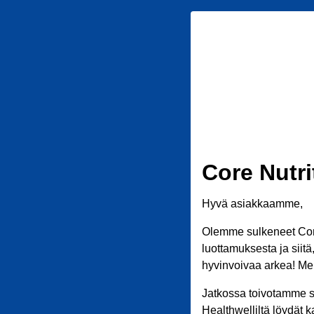
Core Nutri
Hyvä asiakkaamme,
Olemme sulkeneet Core
luottamuksesta ja siit
hyvinvoivaa arkea! Meil
Jatkossa toivotamme s
Healthwelliltä löydät k