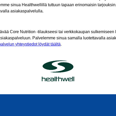
mme sinua Healthwellillä tuttuun tapaan erinomaisin tarjouksin
tavalla asiakaspalvelulla.
tävää Core Nutrition -tilaukseesi tai verkkokaupan sulkemiseen l
asiakaspalveluun. Palvelemme sinua samalla luotettavalla asiak
alvelun yhteystiedot löydät täältä
.