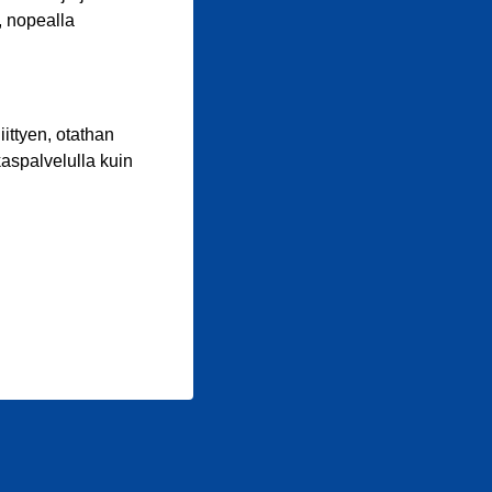
, nopealla
iittyen, otathan
aspalvelulla kuin