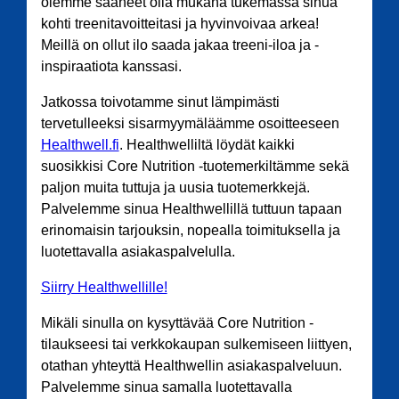
olemme saaneet olla mukana tukemassa sinua
kohti treenitavoitteitasi ja hyvinvoivaa arkea!
Meillä on ollut ilo saada jakaa treeni-iloa ja -
inspiraatiota kanssasi.
Jatkossa toivotamme sinut lämpimästi
tervetulleeksi sisarmyymäläämme osoitteeseen
Healthwell.fi
. Healthwelliltä löydät kaikki
suosikkisi Core Nutrition -tuotemerkiltämme sekä
paljon muita tuttuja ja uusia tuotemerkkejä.
Palvelemme sinua Healthwellillä tuttuun tapaan
erinomaisin tarjouksin, nopealla toimituksella ja
luotettavalla asiakaspalvelulla.
Siirry Healthwellille!
Mikäli sinulla on kysyttävää Core Nutrition -
tilaukseesi tai verkkokaupan sulkemiseen liittyen,
otathan yhteyttä Healthwellin asiakaspalveluun.
Palvelemme sinua samalla luotettavalla