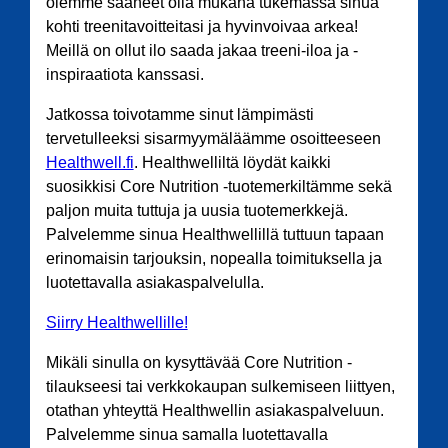
olemme saaneet olla mukana tukemassa sinua
kohti treenitavoitteitasi ja hyvinvoivaa arkea!
Meillä on ollut ilo saada jakaa treeni-iloa ja -
inspiraatiota kanssasi.
Jatkossa toivotamme sinut lämpimästi
tervetulleeksi sisarmyymäläämme osoitteeseen
Healthwell.fi
. Healthwelliltä löydät kaikki
suosikkisi Core Nutrition -tuotemerkiltämme sekä
paljon muita tuttuja ja uusia tuotemerkkejä.
Palvelemme sinua Healthwellillä tuttuun tapaan
erinomaisin tarjouksin, nopealla toimituksella ja
luotettavalla asiakaspalvelulla.
Siirry Healthwellille!
Mikäli sinulla on kysyttävää Core Nutrition -
tilaukseesi tai verkkokaupan sulkemiseen liittyen,
otathan yhteyttä Healthwellin asiakaspalveluun.
Palvelemme sinua samalla luotettavalla