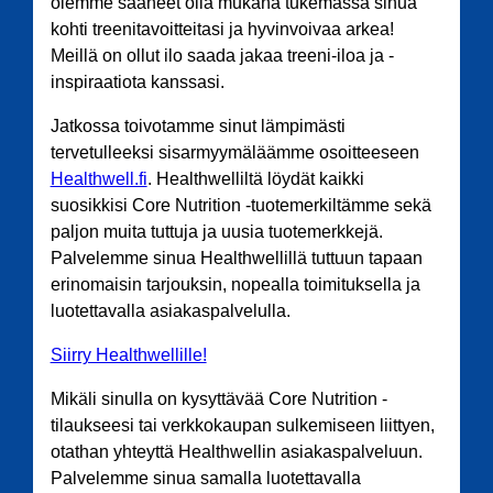
olemme saaneet olla mukana tukemassa sinua
kohti treenitavoitteitasi ja hyvinvoivaa arkea!
Meillä on ollut ilo saada jakaa treeni-iloa ja -
inspiraatiota kanssasi.
Jatkossa toivotamme sinut lämpimästi
tervetulleeksi sisarmyymäläämme osoitteeseen
Healthwell.fi
. Healthwelliltä löydät kaikki
suosikkisi Core Nutrition -tuotemerkiltämme sekä
paljon muita tuttuja ja uusia tuotemerkkejä.
Palvelemme sinua Healthwellillä tuttuun tapaan
erinomaisin tarjouksin, nopealla toimituksella ja
luotettavalla asiakaspalvelulla.
Siirry Healthwellille!
Mikäli sinulla on kysyttävää Core Nutrition -
tilaukseesi tai verkkokaupan sulkemiseen liittyen,
otathan yhteyttä Healthwellin asiakaspalveluun.
Palvelemme sinua samalla luotettavalla