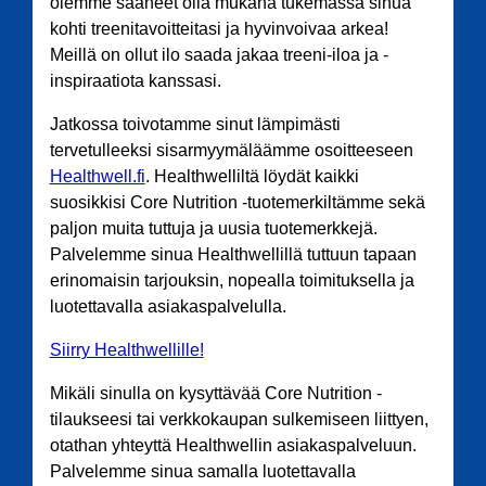
olemme saaneet olla mukana tukemassa sinua
kohti treenitavoitteitasi ja hyvinvoivaa arkea!
Meillä on ollut ilo saada jakaa treeni-iloa ja -
inspiraatiota kanssasi.
Jatkossa toivotamme sinut lämpimästi
tervetulleeksi sisarmyymäläämme osoitteeseen
Healthwell.fi
. Healthwelliltä löydät kaikki
suosikkisi Core Nutrition -tuotemerkiltämme sekä
paljon muita tuttuja ja uusia tuotemerkkejä.
Palvelemme sinua Healthwellillä tuttuun tapaan
erinomaisin tarjouksin, nopealla toimituksella ja
luotettavalla asiakaspalvelulla.
Siirry Healthwellille!
Mikäli sinulla on kysyttävää Core Nutrition -
tilaukseesi tai verkkokaupan sulkemiseen liittyen,
otathan yhteyttä Healthwellin asiakaspalveluun.
Palvelemme sinua samalla luotettavalla