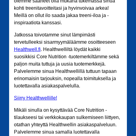
olemme saaneet olla mukana tukemassa sinua
kohti treenitavoitteitasi ja hyvinvoivaa arkea!
Meillä on ollut ilo saada jakaa treeni-iloa ja -
inspiraatiota kanssasi.
Jatkossa toivotamme sinut lämpimästi
tervetulleeksi sisarmyymäläämme osoitteeseen
Healthwell.fi
. Healthwelliltä löydät kaikki
suosikkisi Core Nutrition -tuotemerkiltämme sekä
paljon muita tuttuja ja uusia tuotemerkkejä.
Palvelemme sinua Healthwellillä tuttuun tapaan
erinomaisin tarjouksin, nopealla toimituksella ja
luotettavalla asiakaspalvelulla.
Siirry Healthwellille!
Mikäli sinulla on kysyttävää Core Nutrition -
tilaukseesi tai verkkokaupan sulkemiseen liittyen,
otathan yhteyttä Healthwellin asiakaspalveluun.
Palvelemme sinua samalla luotettavalla