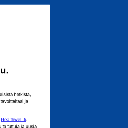
u.
sistä hetkistä,
avoitteitasi ja
n
Healthwell.fi
.
ta tuttuja ja uusia