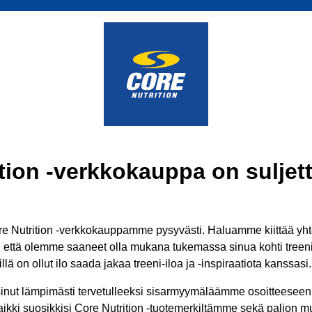
tion -verkkokauppa on suljett
 Nutrition -verkkokauppamme pysyvästi. Haluamme kiittää yhtei
ä, että olemme saaneet olla mukana tukemassa sinua kohti treenit
lä on ollut ilo saada jakaa treeni-iloa ja -inspiraatiota kanssasi.
inut lämpimästi tervetulleeksi sisarmyymäläämme osoitteesee
aikki suosikkisi Core Nutrition -tuotemerkiltämme sekä paljon mui