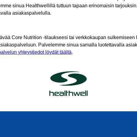
mme sinua Healthwellillä tuttuun tapaan erinomaisin tarjouksin
tavalla asiakaspalvelulla.
tävää Core Nutrition -tilaukseesi tai verkkokaupan sulkemiseen l
asiakaspalveluun. Palvelemme sinua samalla luotettavalla asiak
alvelun yhteystiedot löydät täältä
.