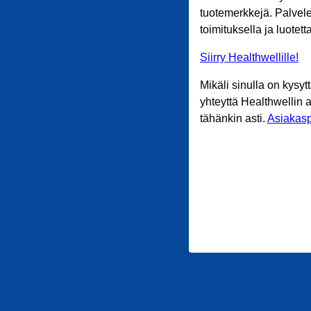
tuotemerkkejä. Palvele
toimituksella ja luotet
Siirry Healthwellille!
Mikäli sinulla on kysyt
yhteyttä Healthwellin 
tähänkin asti.
Asiakasp