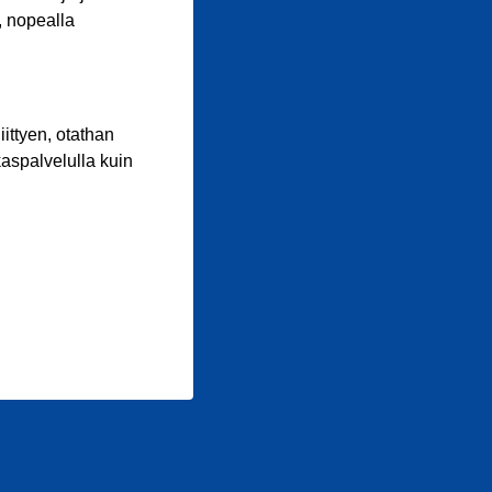
, nopealla
iittyen, otathan
aspalvelulla kuin