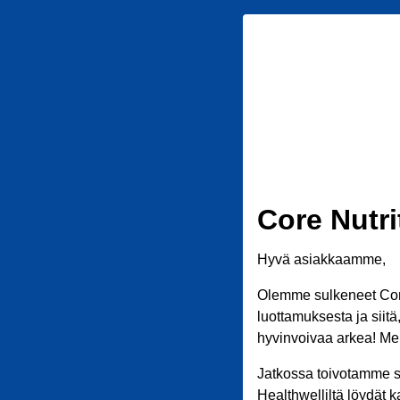
Core Nutri
Hyvä asiakkaamme,
Olemme sulkeneet Core
luottamuksesta ja siit
hyvinvoivaa arkea! Meil
Jatkossa toivotamme s
Healthwelliltä löydät k