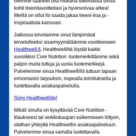
olemme saaneet olla mukana tukemassa sinua
kohti treenitavoitteitasi ja hyvinvoivaa arkea!
Meillä on ollut ilo saada jakaa treeni-iloa ja -
inspiraatiota kanssasi.
Jatkossa toivotamme sinut lämpimästi
tervetulleeksi sisarmyymäläämme osoitteeseen
Healthwell.fi
. Healthwelliltä löydät kaikki
suosikkisi Core Nutrition -tuotemerkiltämme sekä
paljon muita tuttuja ja uusia tuotemerkkejä.
Palvelemme sinua Healthwellillä tuttuun tapaan
erinomaisin tarjouksin, nopealla toimituksella ja
luotettavalla asiakaspalvelulla.
Siirry Healthwellille!
Mikäli sinulla on kysyttävää Core Nutrition -
tilaukseesi tai verkkokaupan sulkemiseen liittyen,
otathan yhteyttä Healthwellin asiakaspalveluun.
Palvelemme sinua samalla luotettavalla