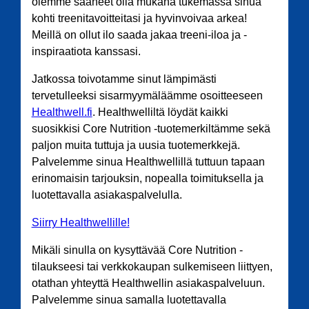
olemme saaneet olla mukana tukemassa sinua
kohti treenitavoitteitasi ja hyvinvoivaa arkea!
Meillä on ollut ilo saada jakaa treeni-iloa ja -
inspiraatiota kanssasi.
Jatkossa toivotamme sinut lämpimästi
tervetulleeksi sisarmyymäläämme osoitteeseen
Healthwell.fi
. Healthwelliltä löydät kaikki
suosikkisi Core Nutrition -tuotemerkiltämme sekä
paljon muita tuttuja ja uusia tuotemerkkejä.
Palvelemme sinua Healthwellillä tuttuun tapaan
erinomaisin tarjouksin, nopealla toimituksella ja
luotettavalla asiakaspalvelulla.
Siirry Healthwellille!
Mikäli sinulla on kysyttävää Core Nutrition -
tilaukseesi tai verkkokaupan sulkemiseen liittyen,
otathan yhteyttä Healthwellin asiakaspalveluun.
Palvelemme sinua samalla luotettavalla