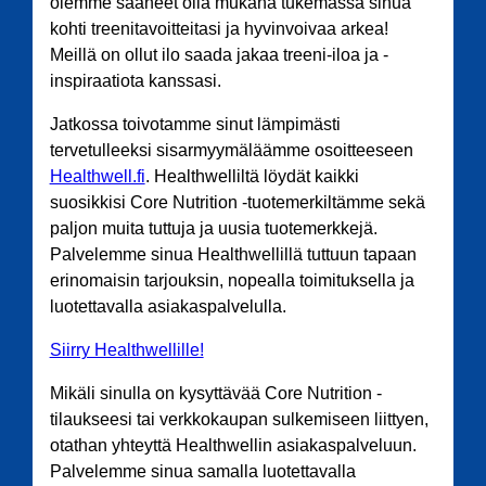
olemme saaneet olla mukana tukemassa sinua
kohti treenitavoitteitasi ja hyvinvoivaa arkea!
Meillä on ollut ilo saada jakaa treeni-iloa ja -
inspiraatiota kanssasi.
Jatkossa toivotamme sinut lämpimästi
tervetulleeksi sisarmyymäläämme osoitteeseen
Healthwell.fi
. Healthwelliltä löydät kaikki
suosikkisi Core Nutrition -tuotemerkiltämme sekä
paljon muita tuttuja ja uusia tuotemerkkejä.
Palvelemme sinua Healthwellillä tuttuun tapaan
erinomaisin tarjouksin, nopealla toimituksella ja
luotettavalla asiakaspalvelulla.
Siirry Healthwellille!
Mikäli sinulla on kysyttävää Core Nutrition -
tilaukseesi tai verkkokaupan sulkemiseen liittyen,
otathan yhteyttä Healthwellin asiakaspalveluun.
Palvelemme sinua samalla luotettavalla