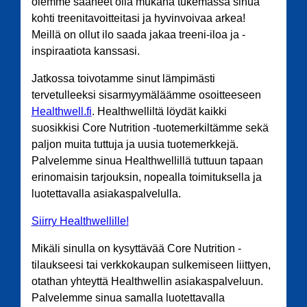
olemme saaneet olla mukana tukemassa sinua
kohti treenitavoitteitasi ja hyvinvoivaa arkea!
Meillä on ollut ilo saada jakaa treeni-iloa ja -
inspiraatiota kanssasi.
Jatkossa toivotamme sinut lämpimästi
tervetulleeksi sisarmyymäläämme osoitteeseen
Healthwell.fi
. Healthwelliltä löydät kaikki
suosikkisi Core Nutrition -tuotemerkiltämme sekä
paljon muita tuttuja ja uusia tuotemerkkejä.
Palvelemme sinua Healthwellillä tuttuun tapaan
erinomaisin tarjouksin, nopealla toimituksella ja
luotettavalla asiakaspalvelulla.
Siirry Healthwellille!
Mikäli sinulla on kysyttävää Core Nutrition -
tilaukseesi tai verkkokaupan sulkemiseen liittyen,
otathan yhteyttä Healthwellin asiakaspalveluun.
Palvelemme sinua samalla luotettavalla