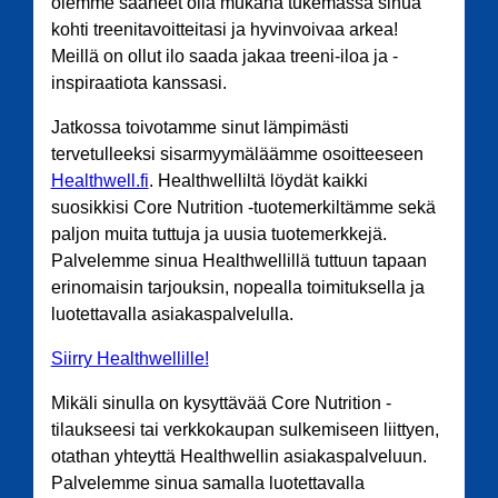
olemme saaneet olla mukana tukemassa sinua
kohti treenitavoitteitasi ja hyvinvoivaa arkea!
Meillä on ollut ilo saada jakaa treeni-iloa ja -
inspiraatiota kanssasi.
Jatkossa toivotamme sinut lämpimästi
tervetulleeksi sisarmyymäläämme osoitteeseen
Healthwell.fi
. Healthwelliltä löydät kaikki
suosikkisi Core Nutrition -tuotemerkiltämme sekä
paljon muita tuttuja ja uusia tuotemerkkejä.
Palvelemme sinua Healthwellillä tuttuun tapaan
erinomaisin tarjouksin, nopealla toimituksella ja
luotettavalla asiakaspalvelulla.
Siirry Healthwellille!
Mikäli sinulla on kysyttävää Core Nutrition -
tilaukseesi tai verkkokaupan sulkemiseen liittyen,
otathan yhteyttä Healthwellin asiakaspalveluun.
Palvelemme sinua samalla luotettavalla