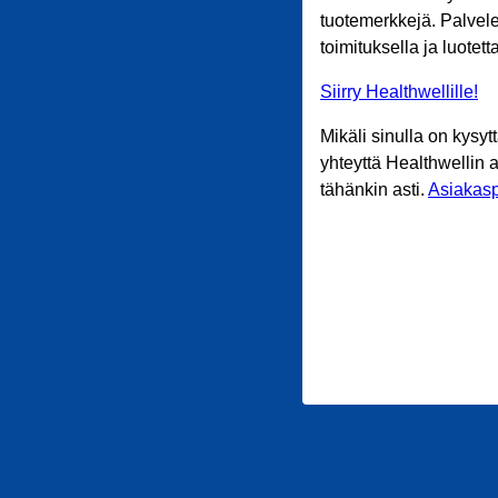
tuotemerkkejä. Palvele
toimituksella ja luotet
Siirry Healthwellille!
Mikäli sinulla on kysyt
yhteyttä Healthwellin 
tähänkin asti.
Asiakasp