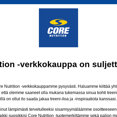
tion -verkkokauppa on suljett
 Nutrition -verkkokauppamme pysyvästi. Haluamme kiittää yhtei
ä, että olemme saaneet olla mukana tukemassa sinua kohti treenit
lä on ollut ilo saada jakaa treeni-iloa ja -inspiraatiota kanssasi.
inut lämpimästi tervetulleeksi sisarmyymäläämme osoitteesee
aikki suosikkisi Core Nutrition -tuotemerkiltämme sekä paljon mui