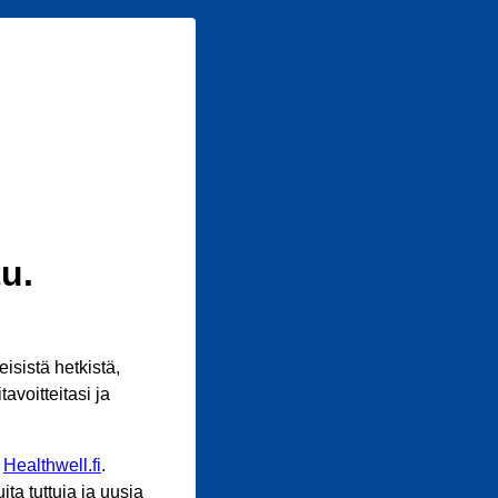
u.
sistä hetkistä,
avoitteitasi ja
n
Healthwell.fi
.
ta tuttuja ja uusia