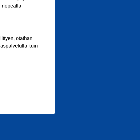
, nopealla
iittyen, otathan
aspalvelulla kuin