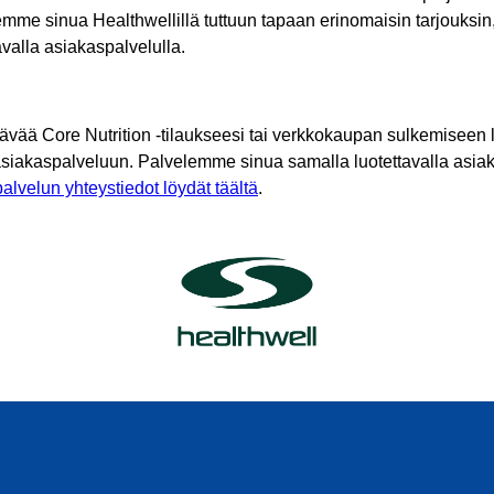
mme sinua Healthwellillä tuttuun tapaan erinomaisin tarjouksin
tavalla asiakaspalvelulla.
tävää Core Nutrition -tilaukseesi tai verkkokaupan sulkemiseen l
asiakaspalveluun. Palvelemme sinua samalla luotettavalla asiak
alvelun yhteystiedot löydät täältä
.