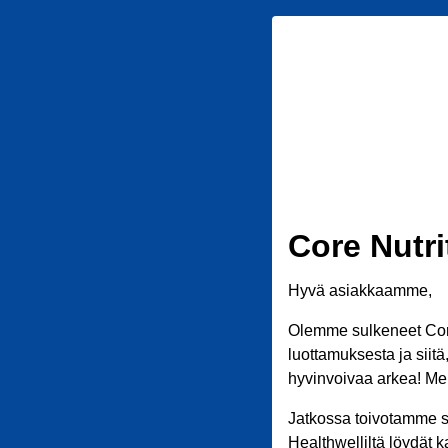
Core Nutri
Hyvä asiakkaamme,
Olemme sulkeneet Core
luottamuksesta ja siit
hyvinvoivaa arkea! Meil
Jatkossa toivotamme s
Healthwelliltä löydät k