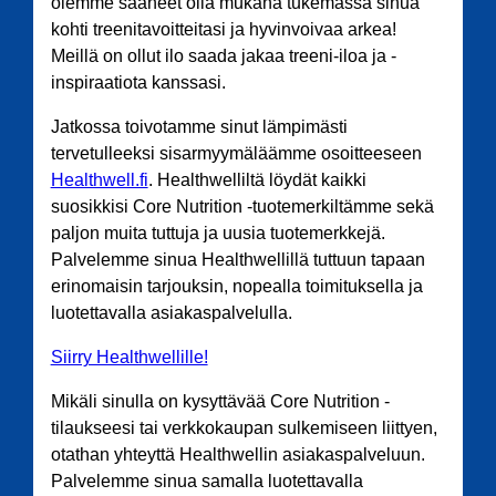
olemme saaneet olla mukana tukemassa sinua
kohti treenitavoitteitasi ja hyvinvoivaa arkea!
Meillä on ollut ilo saada jakaa treeni-iloa ja -
inspiraatiota kanssasi.
Jatkossa toivotamme sinut lämpimästi
tervetulleeksi sisarmyymäläämme osoitteeseen
Healthwell.fi
. Healthwelliltä löydät kaikki
suosikkisi Core Nutrition -tuotemerkiltämme sekä
paljon muita tuttuja ja uusia tuotemerkkejä.
Palvelemme sinua Healthwellillä tuttuun tapaan
erinomaisin tarjouksin, nopealla toimituksella ja
luotettavalla asiakaspalvelulla.
Siirry Healthwellille!
Mikäli sinulla on kysyttävää Core Nutrition -
tilaukseesi tai verkkokaupan sulkemiseen liittyen,
otathan yhteyttä Healthwellin asiakaspalveluun.
Palvelemme sinua samalla luotettavalla