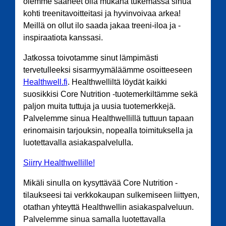
olemme saaneet olla mukana tukemassa sinua
kohti treenitavoitteitasi ja hyvinvoivaa arkea!
Meillä on ollut ilo saada jakaa treeni-iloa ja -
inspiraatiota kanssasi.
Jatkossa toivotamme sinut lämpimästi
tervetulleeksi sisarmyymäläämme osoitteeseen
Healthwell.fi
. Healthwelliltä löydät kaikki
suosikkisi Core Nutrition -tuotemerkiltämme sekä
paljon muita tuttuja ja uusia tuotemerkkejä.
Palvelemme sinua Healthwellillä tuttuun tapaan
erinomaisin tarjouksin, nopealla toimituksella ja
luotettavalla asiakaspalvelulla.
Siirry Healthwellille!
Mikäli sinulla on kysyttävää Core Nutrition -
tilaukseesi tai verkkokaupan sulkemiseen liittyen,
otathan yhteyttä Healthwellin asiakaspalveluun.
Palvelemme sinua samalla luotettavalla