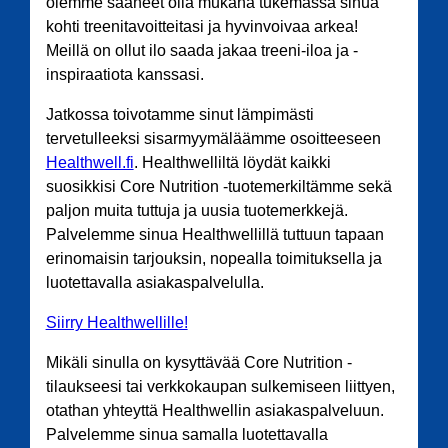
olemme saaneet olla mukana tukemassa sinua
kohti treenitavoitteitasi ja hyvinvoivaa arkea!
Meillä on ollut ilo saada jakaa treeni-iloa ja -
inspiraatiota kanssasi.
Jatkossa toivotamme sinut lämpimästi
tervetulleeksi sisarmyymäläämme osoitteeseen
Healthwell.fi
. Healthwelliltä löydät kaikki
suosikkisi Core Nutrition -tuotemerkiltämme sekä
paljon muita tuttuja ja uusia tuotemerkkejä.
Palvelemme sinua Healthwellillä tuttuun tapaan
erinomaisin tarjouksin, nopealla toimituksella ja
luotettavalla asiakaspalvelulla.
Siirry Healthwellille!
Mikäli sinulla on kysyttävää Core Nutrition -
tilaukseesi tai verkkokaupan sulkemiseen liittyen,
otathan yhteyttä Healthwellin asiakaspalveluun.
Palvelemme sinua samalla luotettavalla