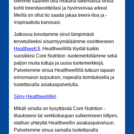
olemme saaneet olla mukana tukemassa sinua
kohti treenitavoitteitasi ja hyvinvoivaa arkea!
Meillä on ollut ilo saada jakaa treeni-iloa ja -
inspiraatiota kanssasi.
Jatkossa toivotamme sinut lämpimästi
tervetulleeksi sisarmyymäläämme osoitteeseen
Healthwell.fi
. Healthwelliltä löydät kaikki
suosikkisi Core Nutrition -tuotemerkiltämme sekä
paljon muita tuttuja ja uusia tuotemerkkejä.
Palvelemme sinua Healthwellillä tuttuun tapaan
erinomaisin tarjouksin, nopealla toimituksella ja
luotettavalla asiakaspalvelulla.
Siirry Healthwellille!
Mikäli sinulla on kysyttävää Core Nutrition -
tilaukseesi tai verkkokaupan sulkemiseen liittyen,
otathan yhteyttä Healthwellin asiakaspalveluun.
Palvelemme sinua samalla luotettavalla