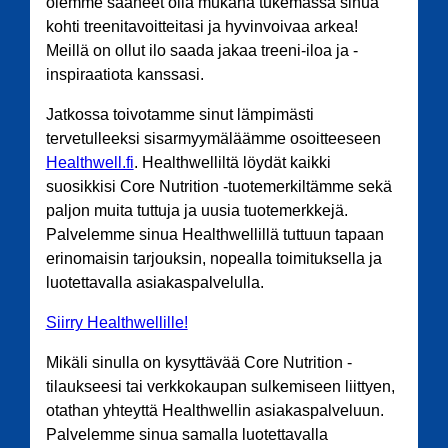
olemme saaneet olla mukana tukemassa sinua
kohti treenitavoitteitasi ja hyvinvoivaa arkea!
Meillä on ollut ilo saada jakaa treeni-iloa ja -
inspiraatiota kanssasi.
Jatkossa toivotamme sinut lämpimästi
tervetulleeksi sisarmyymäläämme osoitteeseen
Healthwell.fi
. Healthwelliltä löydät kaikki
suosikkisi Core Nutrition -tuotemerkiltämme sekä
paljon muita tuttuja ja uusia tuotemerkkejä.
Palvelemme sinua Healthwellillä tuttuun tapaan
erinomaisin tarjouksin, nopealla toimituksella ja
luotettavalla asiakaspalvelulla.
Siirry Healthwellille!
Mikäli sinulla on kysyttävää Core Nutrition -
tilaukseesi tai verkkokaupan sulkemiseen liittyen,
otathan yhteyttä Healthwellin asiakaspalveluun.
Palvelemme sinua samalla luotettavalla