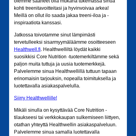
olemme saaneet olla mukana tukemassa sinua
kohti treenitavoitteitasi ja hyvinvoivaa arkea!
Meillä on ollut ilo saada jakaa treeni-iloa ja -
inspiraatiota kanssasi.
Jatkossa toivotamme sinut lämpimästi
tervetulleeksi sisarmyymäläämme osoitteeseen
Healthwell.fi
. Healthwelliltä löydät kaikki
suosikkisi Core Nutrition -tuotemerkiltämme sekä
paljon muita tuttuja ja uusia tuotemerkkejä.
Palvelemme sinua Healthwellillä tuttuun tapaan
erinomaisin tarjouksin, nopealla toimituksella ja
luotettavalla asiakaspalvelulla.
Siirry Healthwellille!
Mikäli sinulla on kysyttävää Core Nutrition -
tilaukseesi tai verkkokaupan sulkemiseen liittyen,
otathan yhteyttä Healthwellin asiakaspalveluun.
Palvelemme sinua samalla luotettavalla