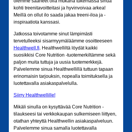
olemme saaneet olla mukana tukemassa sinua
kohti treenitavoitteitasi ja hyvinvoivaa arkea!
Meillä on ollut ilo saada jakaa treeni-iloa ja -
inspiraatiota kanssasi.
Jatkossa toivotamme sinut lämpimästi
tervetulleeksi sisarmyymäläämme osoitteeseen
Healthwell.fi
. Healthwelliltä löydät kaikki
suosikkisi Core Nutrition -tuotemerkiltämme sekä
paljon muita tuttuja ja uusia tuotemerkkejä.
Palvelemme sinua Healthwellillä tuttuun tapaan
erinomaisin tarjouksin, nopealla toimituksella ja
luotettavalla asiakaspalvelulla.
Siirry Healthwellille!
Mikäli sinulla on kysyttävää Core Nutrition -
tilaukseesi tai verkkokaupan sulkemiseen liittyen,
otathan yhteyttä Healthwellin asiakaspalveluun.
Palvelemme sinua samalla luotettavalla