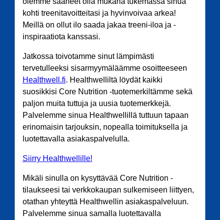
olemme saaneet olla mukana tukemassa sinua
kohti treenitavoitteitasi ja hyvinvoivaa arkea!
Meillä on ollut ilo saada jakaa treeni-iloa ja -
inspiraatiota kanssasi.
Jatkossa toivotamme sinut lämpimästi
tervetulleeksi sisarmyymäläämme osoitteeseen
Healthwell.fi
. Healthwelliltä löydät kaikki
suosikkisi Core Nutrition -tuotemerkiltämme sekä
paljon muita tuttuja ja uusia tuotemerkkejä.
Palvelemme sinua Healthwellillä tuttuun tapaan
erinomaisin tarjouksin, nopealla toimituksella ja
luotettavalla asiakaspalvelulla.
Siirry Healthwellille!
Mikäli sinulla on kysyttävää Core Nutrition -
tilaukseesi tai verkkokaupan sulkemiseen liittyen,
otathan yhteyttä Healthwellin asiakaspalveluun.
Palvelemme sinua samalla luotettavalla