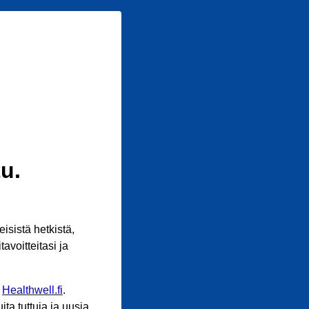
u.
sistä hetkistä,
avoitteitasi ja
n
Healthwell.fi
.
ta tuttuja ja uusia