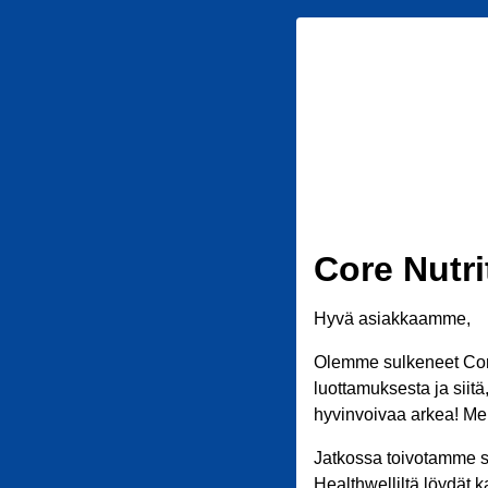
Core Nutri
Hyvä asiakkaamme,
Olemme sulkeneet Core
luottamuksesta ja siit
hyvinvoivaa arkea! Meil
Jatkossa toivotamme s
Healthwelliltä löydät k