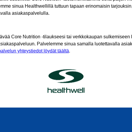
mme sinua Healthwellillä tuttuun tapaan erinomaisin tarjouksin
tavalla asiakaspalvelulla.
tävää Core Nutrition -tilaukseesi tai verkkokaupan sulkemiseen l
asiakaspalveluun. Palvelemme sinua samalla luotettavalla asiak
alvelun yhteystiedot löydät täältä
.