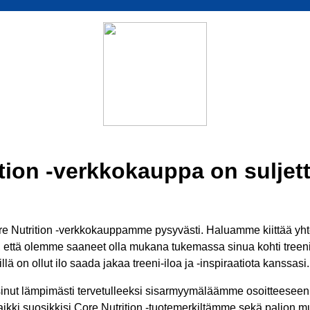
tion -verkkokauppa on suljett
 Nutrition -verkkokauppamme pysyvästi. Haluamme kiittää yhtei
ä, että olemme saaneet olla mukana tukemassa sinua kohti treenit
lä on ollut ilo saada jakaa treeni-iloa ja -inspiraatiota kanssasi.
inut lämpimästi tervetulleeksi sisarmyymäläämme osoitteesee
aikki suosikkisi Core Nutrition -tuotemerkiltämme sekä paljon mui