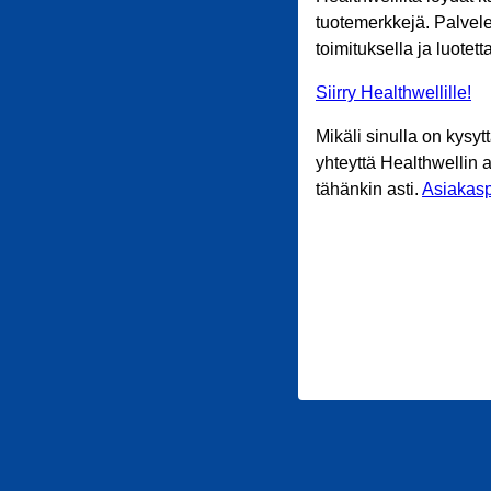
tuotemerkkejä. Palvele
toimituksella ja luotet
Siirry Healthwellille!
Mikäli sinulla on kysyt
yhteyttä Healthwellin 
tähänkin asti.
Asiakasp