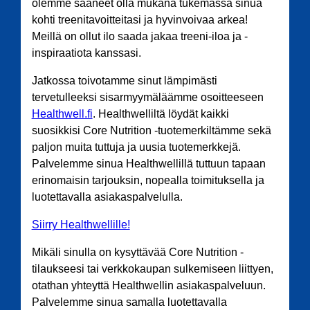
olemme saaneet olla mukana tukemassa sinua
kohti treenitavoitteitasi ja hyvinvoivaa arkea!
Meillä on ollut ilo saada jakaa treeni-iloa ja -
inspiraatiota kanssasi.
Jatkossa toivotamme sinut lämpimästi
tervetulleeksi sisarmyymäläämme osoitteeseen
Healthwell.fi
. Healthwelliltä löydät kaikki
suosikkisi Core Nutrition -tuotemerkiltämme sekä
paljon muita tuttuja ja uusia tuotemerkkejä.
Palvelemme sinua Healthwellillä tuttuun tapaan
erinomaisin tarjouksin, nopealla toimituksella ja
luotettavalla asiakaspalvelulla.
Siirry Healthwellille!
Mikäli sinulla on kysyttävää Core Nutrition -
tilaukseesi tai verkkokaupan sulkemiseen liittyen,
otathan yhteyttä Healthwellin asiakaspalveluun.
Palvelemme sinua samalla luotettavalla