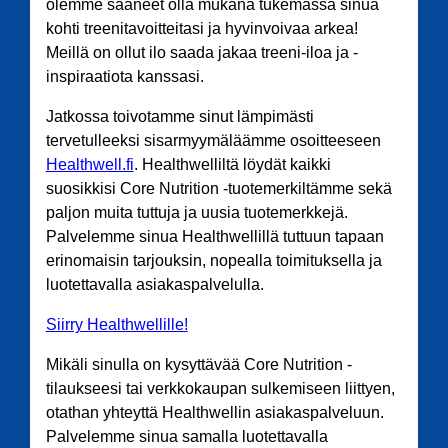
olemme saaneet olla mukana tukemassa sinua
kohti treenitavoitteitasi ja hyvinvoivaa arkea!
Meillä on ollut ilo saada jakaa treeni-iloa ja -
inspiraatiota kanssasi.
Jatkossa toivotamme sinut lämpimästi
tervetulleeksi sisarmyymäläämme osoitteeseen
Healthwell.fi
. Healthwelliltä löydät kaikki
suosikkisi Core Nutrition -tuotemerkiltämme sekä
paljon muita tuttuja ja uusia tuotemerkkejä.
Palvelemme sinua Healthwellillä tuttuun tapaan
erinomaisin tarjouksin, nopealla toimituksella ja
luotettavalla asiakaspalvelulla.
Siirry Healthwellille!
Mikäli sinulla on kysyttävää Core Nutrition -
tilaukseesi tai verkkokaupan sulkemiseen liittyen,
otathan yhteyttä Healthwellin asiakaspalveluun.
Palvelemme sinua samalla luotettavalla