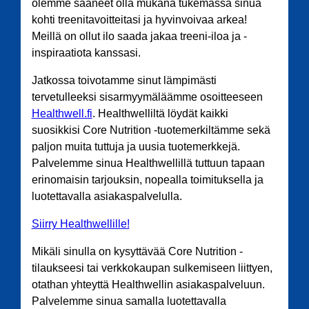
olemme saaneet olla mukana tukemassa sinua
kohti treenitavoitteitasi ja hyvinvoivaa arkea!
Meillä on ollut ilo saada jakaa treeni-iloa ja -
inspiraatiota kanssasi.
Jatkossa toivotamme sinut lämpimästi
tervetulleeksi sisarmyymäläämme osoitteeseen
Healthwell.fi
. Healthwelliltä löydät kaikki
suosikkisi Core Nutrition -tuotemerkiltämme sekä
paljon muita tuttuja ja uusia tuotemerkkejä.
Palvelemme sinua Healthwellillä tuttuun tapaan
erinomaisin tarjouksin, nopealla toimituksella ja
luotettavalla asiakaspalvelulla.
Siirry Healthwellille!
Mikäli sinulla on kysyttävää Core Nutrition -
tilaukseesi tai verkkokaupan sulkemiseen liittyen,
otathan yhteyttä Healthwellin asiakaspalveluun.
Palvelemme sinua samalla luotettavalla