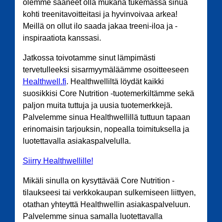
olemme saaneet olla mukana tukemassa sinua
kohti treenitavoitteitasi ja hyvinvoivaa arkea!
Meillä on ollut ilo saada jakaa treeni-iloa ja -
inspiraatiota kanssasi.
Jatkossa toivotamme sinut lämpimästi
tervetulleeksi sisarmyymäläämme osoitteeseen
Healthwell.fi
. Healthwelliltä löydät kaikki
suosikkisi Core Nutrition -tuotemerkiltämme sekä
paljon muita tuttuja ja uusia tuotemerkkejä.
Palvelemme sinua Healthwellillä tuttuun tapaan
erinomaisin tarjouksin, nopealla toimituksella ja
luotettavalla asiakaspalvelulla.
Siirry Healthwellille!
Mikäli sinulla on kysyttävää Core Nutrition -
tilaukseesi tai verkkokaupan sulkemiseen liittyen,
otathan yhteyttä Healthwellin asiakaspalveluun.
Palvelemme sinua samalla luotettavalla