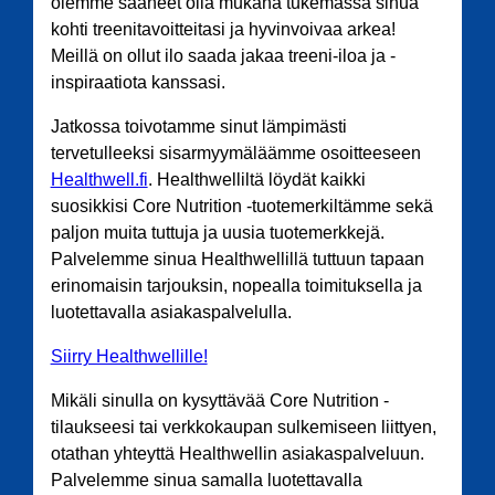
olemme saaneet olla mukana tukemassa sinua
kohti treenitavoitteitasi ja hyvinvoivaa arkea!
Meillä on ollut ilo saada jakaa treeni-iloa ja -
inspiraatiota kanssasi.
Jatkossa toivotamme sinut lämpimästi
tervetulleeksi sisarmyymäläämme osoitteeseen
Healthwell.fi
. Healthwelliltä löydät kaikki
suosikkisi Core Nutrition -tuotemerkiltämme sekä
paljon muita tuttuja ja uusia tuotemerkkejä.
Palvelemme sinua Healthwellillä tuttuun tapaan
erinomaisin tarjouksin, nopealla toimituksella ja
luotettavalla asiakaspalvelulla.
Siirry Healthwellille!
Mikäli sinulla on kysyttävää Core Nutrition -
tilaukseesi tai verkkokaupan sulkemiseen liittyen,
otathan yhteyttä Healthwellin asiakaspalveluun.
Palvelemme sinua samalla luotettavalla