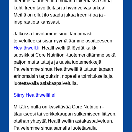
olemme saaneet olla mukana tukemassa sinua
kohti treenitavoitteitasi ja hyvinvoivaa arkea!
Meillä on ollut ilo saada jakaa treeni-iloa ja -
inspiraatiota kanssasi.
Jatkossa toivotamme sinut lämpimästi
tervetulleeksi sisarmyymäläämme osoitteeseen
Healthwell.fi
. Healthwelliltä löydät kaikki
suosikkisi Core Nutrition -tuotemerkiltämme sekä
paljon muita tuttuja ja uusia tuotemerkkejä.
Palvelemme sinua Healthwellillä tuttuun tapaan
erinomaisin tarjouksin, nopealla toimituksella ja
luotettavalla asiakaspalvelulla.
Siirry Healthwellille!
Mikäli sinulla on kysyttävää Core Nutrition -
tilaukseesi tai verkkokaupan sulkemiseen liittyen,
otathan yhteyttä Healthwellin asiakaspalveluun.
Palvelemme sinua samalla luotettavalla