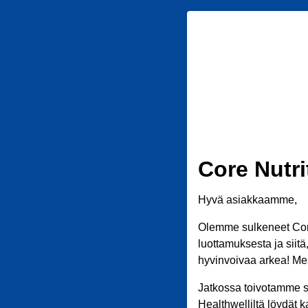
Core Nutri
Hyvä asiakkaamme,
Olemme sulkeneet Core
luottamuksesta ja siit
hyvinvoivaa arkea! Meil
Jatkossa toivotamme s
Healthwelliltä löydät k