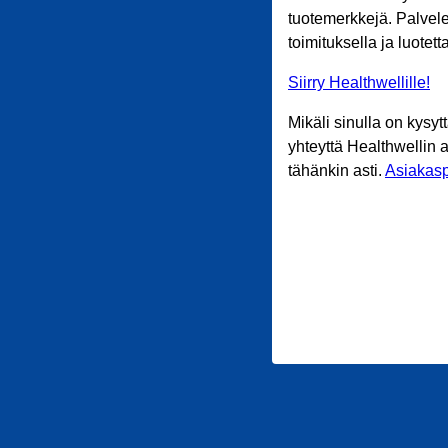
tuotemerkkejä. Palvele
toimituksella ja luotet
Siirry Healthwellille!
Mikäli sinulla on kysyt
yhteyttä Healthwellin 
tähänkin asti.
Asiakasp