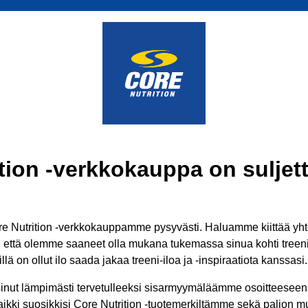
tion -verkkokauppa on suljett
 Nutrition -verkkokauppamme pysyvästi. Haluamme kiittää yhtei
ä, että olemme saaneet olla mukana tukemassa sinua kohti treenit
lä on ollut ilo saada jakaa treeni-iloa ja -inspiraatiota kanssasi.
inut lämpimästi tervetulleeksi sisarmyymäläämme osoitteesee
aikki suosikkisi Core Nutrition -tuotemerkiltämme sekä paljon mui