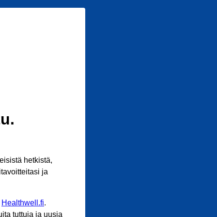
u.
sistä hetkistä,
avoitteitasi ja
n
Healthwell.fi
.
ta tuttuja ja uusia