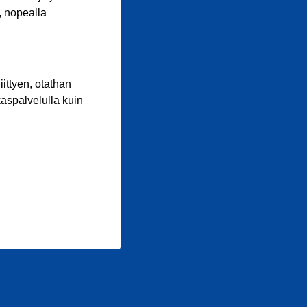
, nopealla
iittyen, otathan
aspalvelulla kuin