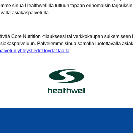
mme sinua Healthwellillä tuttuun tapaan erinomaisin tarjouksin
tavalla asiakaspalvelulla.
tävää Core Nutrition -tilaukseesi tai verkkokaupan sulkemiseen l
asiakaspalveluun. Palvelemme sinua samalla luotettavalla asiak
alvelun yhteystiedot löydät täältä
.