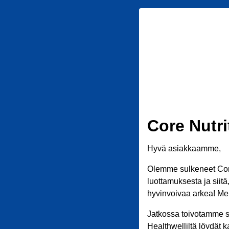
Core Nutri
Hyvä asiakkaamme,
Olemme sulkeneet Core
luottamuksesta ja siit
hyvinvoivaa arkea! Meil
Jatkossa toivotamme s
Healthwelliltä löydät k