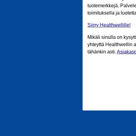
tuotemerkkejä. Palvele
toimituksella ja luotet
Siirry Healthwellille!
Mikäli sinulla on kysyt
yhteyttä Healthwellin 
tähänkin asti.
Asiakasp