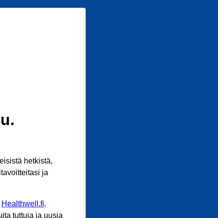
u.
sistä hetkistä,
avoitteitasi ja
n
Healthwell.fi
.
ta tuttuja ja uusia