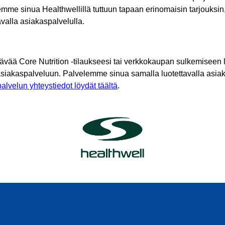
mme sinua Healthwellillä tuttuun tapaan erinomaisin tarjouksin
tavalla asiakaspalvelulla.
tävää Core Nutrition -tilaukseesi tai verkkokaupan sulkemiseen l
asiakaspalveluun. Palvelemme sinua samalla luotettavalla asiak
alvelun yhteystiedot löydät täältä
.