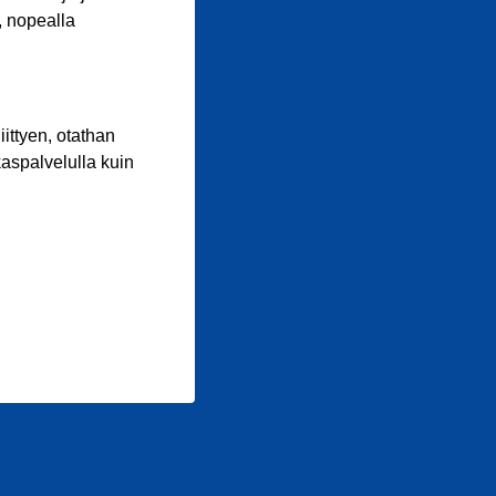
, nopealla
iittyen, otathan
aspalvelulla kuin