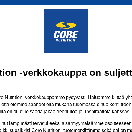
tion -verkkokauppa on suljett
 Nutrition -verkkokauppamme pysyvästi. Haluamme kiittää yhtei
ä, että olemme saaneet olla mukana tukemassa sinua kohti treenit
lä on ollut ilo saada jakaa treeni-iloa ja -inspiraatiota kanssasi.
inut lämpimästi tervetulleeksi sisarmyymäläämme osoitteesee
aikki suosikkisi Core Nutrition -tuotemerkiltämme sekä paljon mui