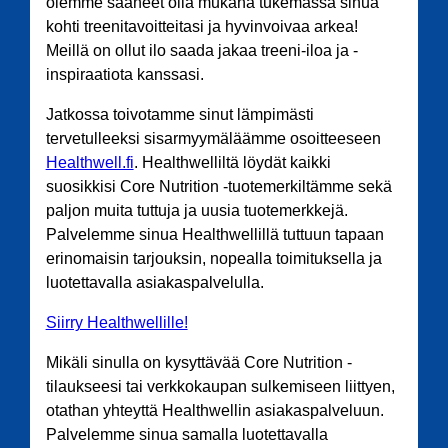
olemme saaneet olla mukana tukemassa sinua
kohti treenitavoitteitasi ja hyvinvoivaa arkea!
Meillä on ollut ilo saada jakaa treeni-iloa ja -
inspiraatiota kanssasi.
Jatkossa toivotamme sinut lämpimästi
tervetulleeksi sisarmyymäläämme osoitteeseen
Healthwell.fi
. Healthwelliltä löydät kaikki
suosikkisi Core Nutrition -tuotemerkiltämme sekä
paljon muita tuttuja ja uusia tuotemerkkejä.
Palvelemme sinua Healthwellillä tuttuun tapaan
erinomaisin tarjouksin, nopealla toimituksella ja
luotettavalla asiakaspalvelulla.
Siirry Healthwellille!
Mikäli sinulla on kysyttävää Core Nutrition -
tilaukseesi tai verkkokaupan sulkemiseen liittyen,
otathan yhteyttä Healthwellin asiakaspalveluun.
Palvelemme sinua samalla luotettavalla