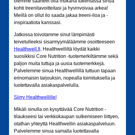
olemme saaneet olla mukana tukemassa sinua
kohti treenitavoitteitasi ja hyvinvoivaa arkea!
Meillä on ollut ilo saada jakaa treeni-iloa ja -
inspiraatiota kanssasi.
Jatkossa toivotamme sinut lämpimästi
tervetulleeksi sisarmyymäläämme osoitteeseen
Healthwell.fi
. Healthwelliltä löydät kaikki
suosikkisi Core Nutrition -tuotemerkiltämme sekä
paljon muita tuttuja ja uusia tuotemerkkejä.
Palvelemme sinua Healthwellillä tuttuun tapaan
erinomaisin tarjouksin, nopealla toimituksella ja
luotettavalla asiakaspalvelulla.
Siirry Healthwellille!
Mikäli sinulla on kysyttävää Core Nutrition -
tilaukseesi tai verkkokaupan sulkemiseen liittyen,
otathan yhteyttä Healthwellin asiakaspalveluun.
Palvelemme sinua samalla luotettavalla