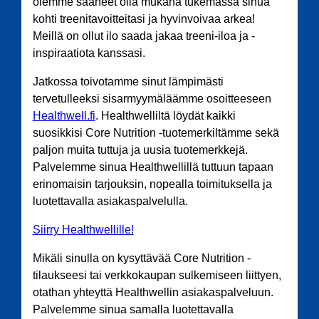
olemme saaneet olla mukana tukemassa sinua
kohti treenitavoitteitasi ja hyvinvoivaa arkea!
Meillä on ollut ilo saada jakaa treeni-iloa ja -
inspiraatiota kanssasi.
Jatkossa toivotamme sinut lämpimästi
tervetulleeksi sisarmyymäläämme osoitteeseen
Healthwell.fi
. Healthwelliltä löydät kaikki
suosikkisi Core Nutrition -tuotemerkiltämme sekä
paljon muita tuttuja ja uusia tuotemerkkejä.
Palvelemme sinua Healthwellillä tuttuun tapaan
erinomaisin tarjouksin, nopealla toimituksella ja
luotettavalla asiakaspalvelulla.
Siirry Healthwellille!
Mikäli sinulla on kysyttävää Core Nutrition -
tilaukseesi tai verkkokaupan sulkemiseen liittyen,
otathan yhteyttä Healthwellin asiakaspalveluun.
Palvelemme sinua samalla luotettavalla