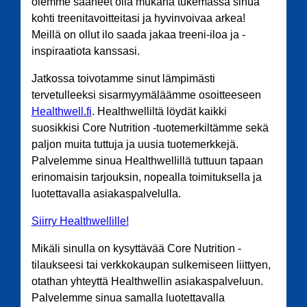
olemme saaneet olla mukana tukemassa sinua
kohti treenitavoitteitasi ja hyvinvoivaa arkea!
Meillä on ollut ilo saada jakaa treeni-iloa ja -
inspiraatiota kanssasi.
Jatkossa toivotamme sinut lämpimästi
tervetulleeksi sisarmyymäläämme osoitteeseen
Healthwell.fi
. Healthwelliltä löydät kaikki
suosikkisi Core Nutrition -tuotemerkiltämme sekä
paljon muita tuttuja ja uusia tuotemerkkejä.
Palvelemme sinua Healthwellillä tuttuun tapaan
erinomaisin tarjouksin, nopealla toimituksella ja
luotettavalla asiakaspalvelulla.
Siirry Healthwellille!
Mikäli sinulla on kysyttävää Core Nutrition -
tilaukseesi tai verkkokaupan sulkemiseen liittyen,
otathan yhteyttä Healthwellin asiakaspalveluun.
Palvelemme sinua samalla luotettavalla