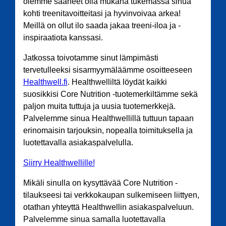
olemme saaneet olla mukana tukemassa sinua
kohti treenitavoitteitasi ja hyvinvoivaa arkea!
Meillä on ollut ilo saada jakaa treeni-iloa ja -
inspiraatiota kanssasi.
Jatkossa toivotamme sinut lämpimästi
tervetulleeksi sisarmyymäläämme osoitteeseen
Healthwell.fi
. Healthwelliltä löydät kaikki
suosikkisi Core Nutrition -tuotemerkiltämme sekä
paljon muita tuttuja ja uusia tuotemerkkejä.
Palvelemme sinua Healthwellillä tuttuun tapaan
erinomaisin tarjouksin, nopealla toimituksella ja
luotettavalla asiakaspalvelulla.
Siirry Healthwellille!
Mikäli sinulla on kysyttävää Core Nutrition -
tilaukseesi tai verkkokaupan sulkemiseen liittyen,
otathan yhteyttä Healthwellin asiakaspalveluun.
Palvelemme sinua samalla luotettavalla