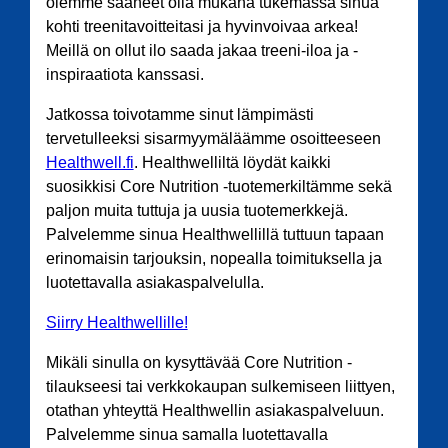
olemme saaneet olla mukana tukemassa sinua
kohti treenitavoitteitasi ja hyvinvoivaa arkea!
Meillä on ollut ilo saada jakaa treeni-iloa ja -
inspiraatiota kanssasi.
Jatkossa toivotamme sinut lämpimästi
tervetulleeksi sisarmyymäläämme osoitteeseen
Healthwell.fi
. Healthwelliltä löydät kaikki
suosikkisi Core Nutrition -tuotemerkiltämme sekä
paljon muita tuttuja ja uusia tuotemerkkejä.
Palvelemme sinua Healthwellillä tuttuun tapaan
erinomaisin tarjouksin, nopealla toimituksella ja
luotettavalla asiakaspalvelulla.
Siirry Healthwellille!
Mikäli sinulla on kysyttävää Core Nutrition -
tilaukseesi tai verkkokaupan sulkemiseen liittyen,
otathan yhteyttä Healthwellin asiakaspalveluun.
Palvelemme sinua samalla luotettavalla