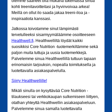
olemme saaneet olla mukana tukemassa sinua
kohti treenitavoitteitasi ja hyvinvoivaa arkea!
Meillä on ollut ilo saada jakaa treeni-iloa ja -
inspiraatiota kanssasi.
Jatkossa toivotamme sinut lämpimästi
tervetulleeksi sisarmyymäläämme osoitteeseen
Healthwell.fi
. Healthwelliltä löydät kaikki
suosikkisi Core Nutrition -tuotemerkiltämme sekä
paljon muita tuttuja ja uusia tuotemerkkejä.
Palvelemme sinua Healthwellillä tuttuun tapaan
erinomaisin tarjouksin, nopealla toimituksella ja
luotettavalla asiakaspalvelulla.
Siirry Healthwellille!
Mikäli sinulla on kysyttävää Core Nutrition -
tilaukseesi tai verkkokaupan sulkemiseen liittyen,
otathan yhteyttä Healthwellin asiakaspalveluun.
Palvelemme sinua samalla luotettavalla