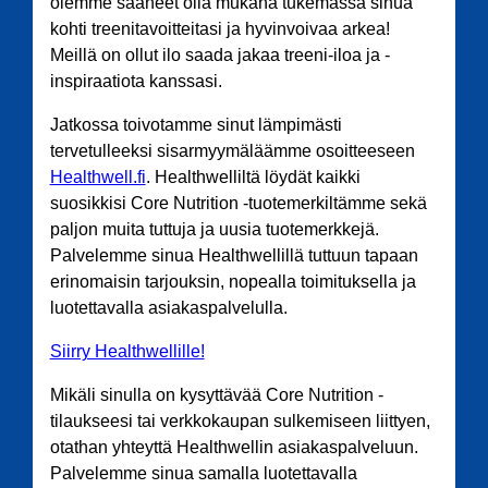
olemme saaneet olla mukana tukemassa sinua
kohti treenitavoitteitasi ja hyvinvoivaa arkea!
Meillä on ollut ilo saada jakaa treeni-iloa ja -
inspiraatiota kanssasi.
Jatkossa toivotamme sinut lämpimästi
tervetulleeksi sisarmyymäläämme osoitteeseen
Healthwell.fi
. Healthwelliltä löydät kaikki
suosikkisi Core Nutrition -tuotemerkiltämme sekä
paljon muita tuttuja ja uusia tuotemerkkejä.
Palvelemme sinua Healthwellillä tuttuun tapaan
erinomaisin tarjouksin, nopealla toimituksella ja
luotettavalla asiakaspalvelulla.
Siirry Healthwellille!
Mikäli sinulla on kysyttävää Core Nutrition -
tilaukseesi tai verkkokaupan sulkemiseen liittyen,
otathan yhteyttä Healthwellin asiakaspalveluun.
Palvelemme sinua samalla luotettavalla