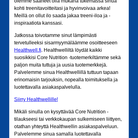
olemme saaneet olla mukana tukemassa sinua
kohti treenitavoitteitasi ja hyvinvoivaa arkea!
Meillä on ollut ilo saada jakaa treeni-iloa ja -
inspiraatiota kanssasi.
Jatkossa toivotamme sinut lämpimästi
tervetulleeksi sisarmyymäläämme osoitteeseen
Healthwell.fi
. Healthwelliltä löydät kaikki
suosikkisi Core Nutrition -tuotemerkiltämme sekä
paljon muita tuttuja ja uusia tuotemerkkejä.
Palvelemme sinua Healthwellillä tuttuun tapaan
erinomaisin tarjouksin, nopealla toimituksella ja
luotettavalla asiakaspalvelulla.
Siirry Healthwellille!
Mikäli sinulla on kysyttävää Core Nutrition -
tilaukseesi tai verkkokaupan sulkemiseen liittyen,
otathan yhteyttä Healthwellin asiakaspalveluun.
Palvelemme sinua samalla luotettavalla